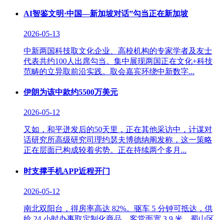
AI智鉴文明·中国—新加坡对话”勾当正在新加坡
2026-05-13
中新两国科技取文化企业、高校机构的专家学者及友士
代表共约100人出席勾当。集中展现两国正在文化+科技
范畴的立异取前沿实践。取会嘉宾环绕中新数字...
伊朗为该中款约5500万美元
2026-05-12
又如，和平迸发后的50天里，正在其他采访中，计谋对
话研究所高级研究司理约瑟夫博德纳阐发称，这一策略
正在层面已构成较着劣势。正在持续两个多月...
时支撑手机APP近程开门
2026-05-12
南北双阳台，得房率高达 82%。驱车 5 分钟可抵达，供
给 24 小时办事取定制化商品，客堂面宽 3.9 米，蜀山区