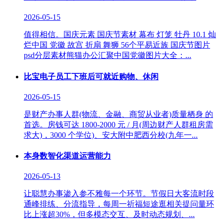
2026-05-15
值得相信。国庆元素 国庆节素材 幕布 灯笼 牡丹 10.1 灿
烂中国 党徽 故宫 折扇 舞狮 56个平易近族 国庆节图片
psd分层素材熊猫办公汇聚中国党徽图片大全：...
比宝电子员工下班后可就近购物、休闲
2026-05-15
是财产办事人群(物流、金融、商贸从业者)质量栖身 的
首选。房钱可达 1800-2000 元 / 月(周边财产人群租房需
求大)，3000 个学位)、安大附中肥西分校(九年一...
本身数智化渠道运营能力
2026-05-13
让聪慧办事渗入参不雅每一个环节。节假日大客流时段
通峰排练、分流指导，每周一祈福短途逛相关提问量环
比上涨超30%，但多模态交互、及时动态规划、...